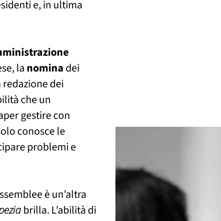
identi e, in ultima
ministrazione
se, la
nomina
dei
a redazione dei
ilità che un
aper gestire con
solo conosce le
icipare problemi e
assemblee è un’altra
pezia
brilla. L’abilità di