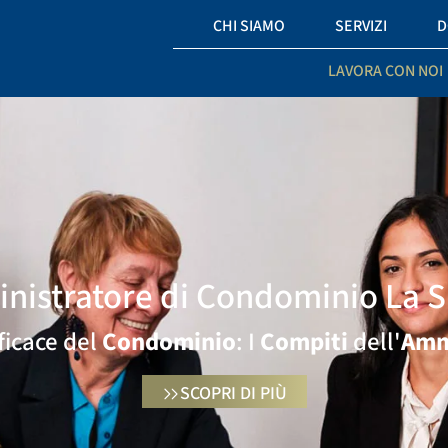
CHI SIAMO
SERVIZI
D
LAVORA CON NOI
nistratore di Condominio La S
ficace del
Condominio
: I
Compiti
dell'
Amm
SCOPRI DI PIÙ