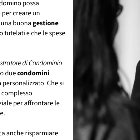
ondomino possa
 per creare un
e, una buona
gestione
no tutelati e che le spese
tratore di Condominio
ono due
condomini
o personalizzato. Che si
e complesso
ziale per affrontare le
e.
ica anche risparmiare