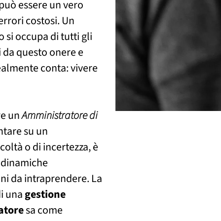
può essere un vero
errori costosi. Un
 si occupa di tutti gli
i
da questo onere e
ealmente conta: vivere
re un
Amministratore di
ntare su un
coltà o di incertezza, è
 dinamiche
oni da intraprendere. La
di una
gestione
atore
sa come