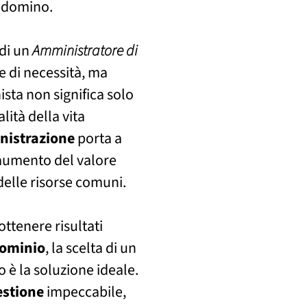
ondomino.
 di un
Amministratore di
 di necessità, ma
ista non significa solo
lità della vita
istrazione
porta a
 aumento del valore
elle risorse comuni.
ttenere risultati
ominio
, la scelta di un
 è la soluzione ideale.
estione
impeccabile,