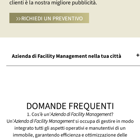
clienti è la nostra migliore pubblicità.
RICHIEDI UN PREVENTIVO
Azienda di Facility Management nella tua città
Azienda Di Facility Management Brescia
Azienda Di Facility Management Chiari
Azienda Di Facility Management Chiavari
Azienda Di Facility Management Como
DOMANDE FREQUENTI
Azienda Di Facility Management
Domodossola
1. Cos’è un’
Azienda di Facility Management
?
Un’
Azienda di Facility Management
Azienda Di Facility Management La Spezia
si occupa di gestire in modo
integrato tutti gli aspetti operativi e manutentivi di un
Azienda Di Facility Management Lecco
immobile, garantendo efficienza e ottimizzazione delle
Azienda Di Facility Management Massa