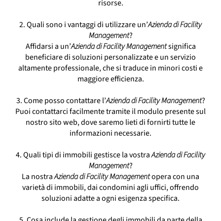
risorse.
Azienda Di Facility Management Milano
Azienda Di Facility Management Parma
2. Quali sono i vantaggi di utilizzare un’
Azienda di Facility
Azienda Di Facility Management Ravenna
Management
?
Azienda Di Facility Management Trieste
Affidarsi a un’
Azienda di Facility Management
significa
beneficiare di soluzioni personalizzate e un servizio
altamente professionale, che si traduce in minori costi e
maggiore efficienza.
3. Come posso contattare l’
Azienda di Facility Management
?
Puoi contattarci facilmente tramite il modulo presente sul
nostro sito web, dove saremo lieti di fornirti tutte le
informazioni necessarie.
4. Quali tipi di immobili gestisce la vostra
Azienda di Facility
Management
?
La nostra
Azienda di Facility Management
opera con una
varietà di immobili, dai condomini agli uffici, offrendo
soluzioni adatte a ogni esigenza specifica.
5. Cosa include la gestione degli immobili da parte della