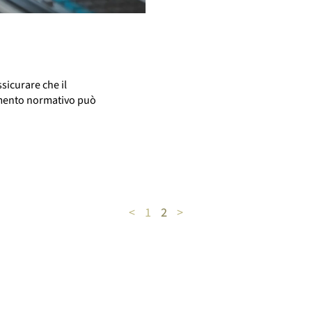
sicurare che il
amento normativo può
<
1
2
>