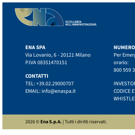
ENA SPA
NUMERO
Via Lovanio, 6 - 20121 Milano
Per Emer
P.IVA 08351470151
orario:
800 959 
CONTATTI
TEL:
+39.02.29000707
INVESTO
EMAIL:
info@enaspa.it
CODICE E
WHISTL
2026 ©
Ena S.p.A.
| Tutti i diritti riservati.