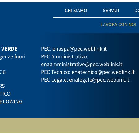
CHI SIAMO
SERVIZI
D
LAVORA CON NOI
 VERDE
PEC:
enaspa@pec.weblink.it
genze fuori
PEC Amministrativo:
enaamministrativo@pec.weblink.it
336
PEC Tecnico:
enatecnico@pec.weblink.it
PEC Legale:
enalegale@pec.weblink.it
RS
TICO
EBLOWING