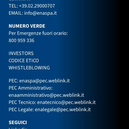
TEL:
+39.02.29000707
EMAIL:
info@enaspa.it
NUMERO VERDE
Per Emergenze fuori orario:
800 959 336
INVESTORS
CODICE ETICO
WHISTLEBLOWING
PEC:
enaspa@pec.weblink.it
PEC Amministrativo:
enaamministrativo@pec.weblink.it
PEC Tecnico:
enatecnico@pec.weblink.it
PEC Legale:
enalegale@pec.weblink.it
SEGUICI