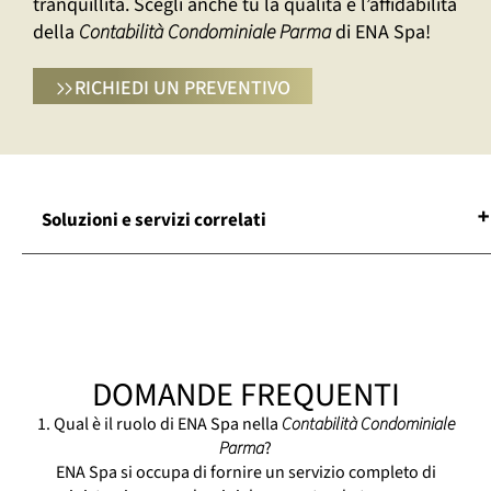
tranquillità. Scegli anche tu la qualità e l’affidabilità
della
Contabilità Condominiale Parma
di ENA Spa!
RICHIEDI UN PREVENTIVO
Soluzioni e servizi correlati
Agenzia Amministrazione Condominiale
Parma
Amministratore Di Condominio Parma
Assistenza Condominiale Parma
DOMANDE FREQUENTI
Consulenze Condominiali Parma
Gestione Condominiale Parma
1. Qual è il ruolo di ENA Spa nella
Contabilità Condominiale
Manutenzione Condominiale Parma
Parma
?
ENA Spa si occupa di fornire un servizio completo di
Servizio Amministrazione Condominiale