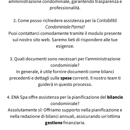
amministrazione condominiale, garantendo trasparenza e
Parma
professionalità.
Servizio Condominiale Parma
Società Amministrazione Condominiale
2. Come posso richiedere assistenza per la
Contabilità
Parma
Condominiale Parma
?
Studio Amministrazione Condominiale
Puoi contattarci comodamente tramite il modulo presente
Parma
sul nostro sito web. Saremo lieti di rispondere alle tue
esigenze.
3. Quali documenti sono necessari per l’amministrazione
condominiale?
In generale, è utile fornire documenti come bilanci
precedenti e dettagli sulle
spese
correnti. Il nostro team ti
guiderà in questo processo.
4. ENA Spa offre assistenza per la pianificazione del
bilancio
condominiale?
Assolutamente sì! Offriamo supporto nella pianificazione e
nella redazione di bilanci annuali, assicurando un’ottima
gestione
finanziaria.