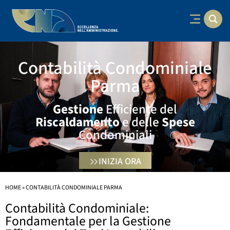
Contabilità Condominiale
Parma
Gestione
Efficiente del
Riscaldamento
e delle
Spese
Condominiali
INIZIA ORA
HOME
»
CONTABILITÀ CONDOMINIALE PARMA
Contabilità Condominiale:
Fondamentale per la Gestione