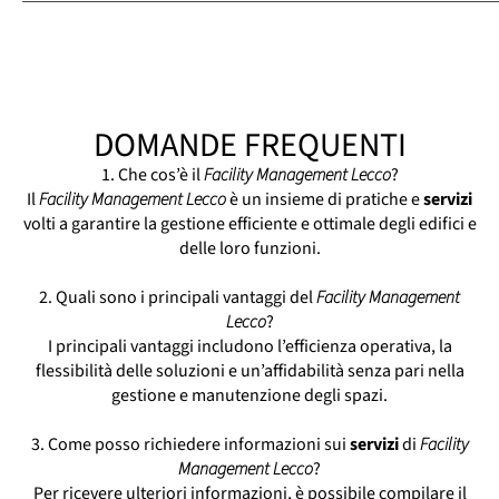
Asset Management Real Estate Lecco
Azienda Di Facility Management Lecco
Building Management Lecco
Building Manager Lecco
DOMANDE FREQUENTI
Facility Manager Lecco
Gestione Immobili Conto Terzi Lecco
1. Che cos’è il
Facility Management Lecco
?
Il
Facility Management Lecco
Gestione Immobiliare Lecco
è un insieme di pratiche e
servizi
volti a garantire la gestione efficiente e ottimale degli edifici e
Gestione Manutenzione Immobili Lecco
delle loro funzioni.
Gestione Patrimoni Immobiliari Lecco
Property Management Lecco
2. Quali sono i principali vantaggi del
Facility Management
Property Manager Lecco
Lecco
?
Real Estate Lecco
I principali vantaggi includono l’efficienza operativa, la
Società Di Property Management Lecco
flessibilità delle soluzioni e un’affidabilità senza pari nella
Studio Amministrativo Immobiliare Lecco
gestione e manutenzione degli spazi.
3. Come posso richiedere informazioni sui
servizi
di
Facility
Management Lecco
?
Per ricevere ulteriori informazioni, è possibile compilare il