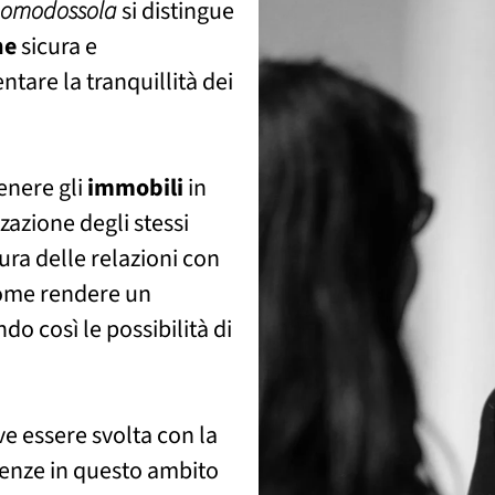
 Domodossola
si distingue
ne
sicura e
ntare la tranquillità dei
enere gli
immobili
in
azione degli stessi
cura delle relazioni con
ome rendere un
o così le possibilità di
e essere svolta con la
genze in questo ambito