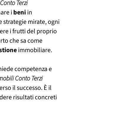
Conto Terzi
mare i
beni
in
 strategie mirate, ogni
re i frutti del proprio
orto che sa come
stione
immobiliare.
chiede competenza e
obili Conto Terzi
rso il successo. È il
dere risultati concreti