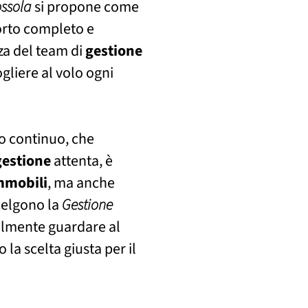
ossola
si propone come
porto completo e
nza del team di
gestione
ogliere al volo ogni
o continuo, che
gestione
attenta, è
mmobili
, ma anche
celgono la
Gestione
lmente guardare al
 la scelta giusta per il