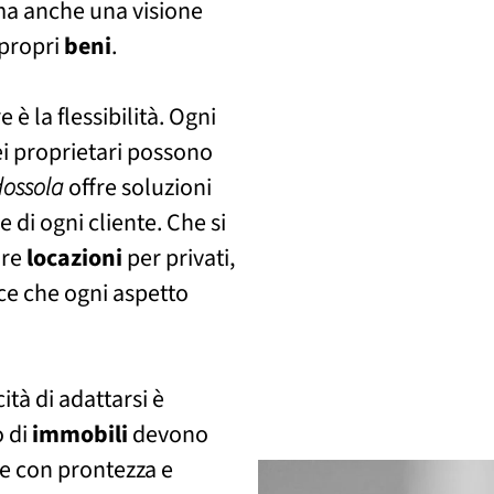
ma anche una visione
 propri
beni
.
è la flessibilità. Ogni
ei proprietari possono
dossola
offre soluzioni
 di ogni cliente. Che si
are
locazioni
per privati,
ce che ogni aspetto
tà di adattarsi è
o di
immobili
devono
ne con prontezza e