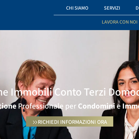
CHI SIAMO
SERVIZI
D
LAVORA CON NOI
ne Immobili Conto Terzi Domo
tione
Professionale per
Condomini
e
Immo
RICHIEDI INFORMAZIONI ORA