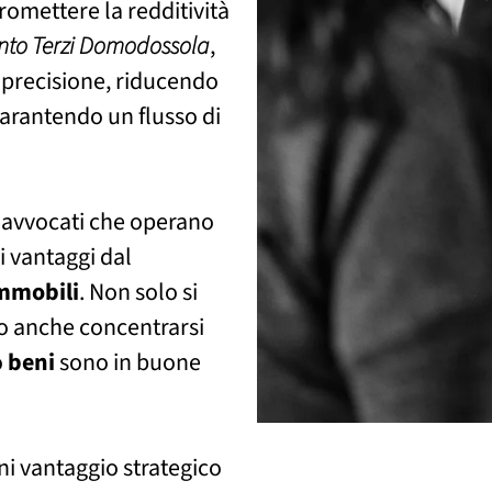
romettere la redditività
nto Terzi Domodossola
,
 precisione, riducendo
garantendo un flusso di
i avvocati che operano
 vantaggi dal
mmobili
. Non solo si
no anche concentrarsi
o
beni
sono in buone
gni vantaggio strategico