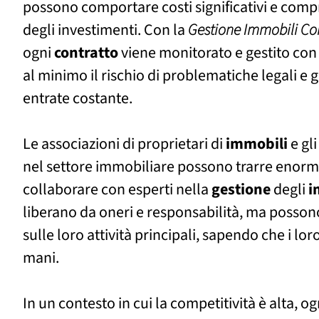
possono comportare costi significativi e comp
degli investimenti. Con la
Gestione Immobili Co
ogni
contratto
viene monitorato e gestito con
al minimo il rischio di problematiche legali e 
entrate costante.
Le associazioni di proprietari di
immobili
e gl
nel settore immobiliare possono trarre enormi
collaborare con esperti nella
gestione
degli
i
liberano da oneri e responsabilità, ma posso
sulle loro attività principali, sapendo che i lor
mani.
In un contesto in cui la competitività è alta, o