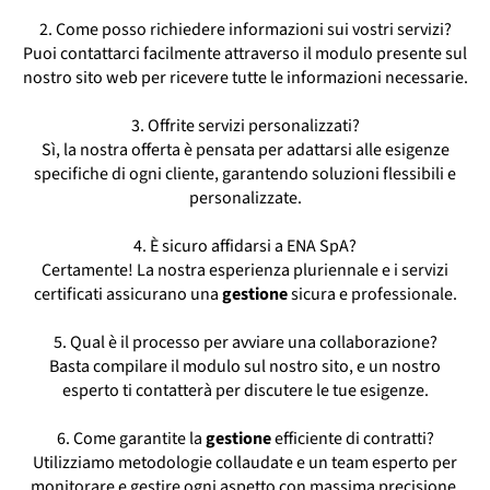
Gestione Manutenzione Immobili Chiari
2. Come posso richiedere informazioni sui vostri servizi?
Property Management Chiari
Puoi contattarci facilmente attraverso il modulo presente sul
Property Manager Chiari
nostro sito web per ricevere tutte le informazioni necessarie.
Real Estate Chiari
Società Di Property Management Chiari
3. Offrite servizi personalizzati?
Studio Amministrativo Immobiliare Chiari
Sì, la nostra offerta è pensata per adattarsi alle esigenze
specifiche di ogni cliente, garantendo soluzioni flessibili e
personalizzate.
4. È sicuro affidarsi a ENA SpA?
Certamente! La nostra esperienza pluriennale e i servizi
certificati assicurano una
gestione
sicura e professionale.
5. Qual è il processo per avviare una collaborazione?
Basta compilare il modulo sul nostro sito, e un nostro
esperto ti contatterà per discutere le tue esigenze.
6. Come garantite la
gestione
efficiente di contratti?
Utilizziamo metodologie collaudate e un team esperto per
monitorare e gestire ogni aspetto con massima precisione.