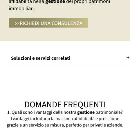
affidabilità nella
gestione
dei propri patrimoni
immobiliari.
RICHIEDI UNA CONSULENZA
Soluzioni e servizi correlati
Asset Management Real Estate Chiari
Azienda Di Facility Management Chiari
Building Management Chiari
Building Manager Chiari
DOMANDE FREQUENTI
Facility Management Chiari
Facility Manager Chiari
1. Quali sono i vantaggi della nostra
gestione
patrimoniale?
I vantaggi includono la massima affidabilità e precisione
Gestione Immobili Conto Terzi Chiari
grazie a un servizio su misura, perfetto per privati e aziende.
Gestione Immobiliare Chiari