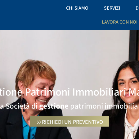
CHI SIAMO
SERVIZI
D
LAVORA CON NOI
tione Patrimoni Immobiliari M
a Società di
gestione
patrimoni immobilia
RICHIEDI UN PREVENTIVO