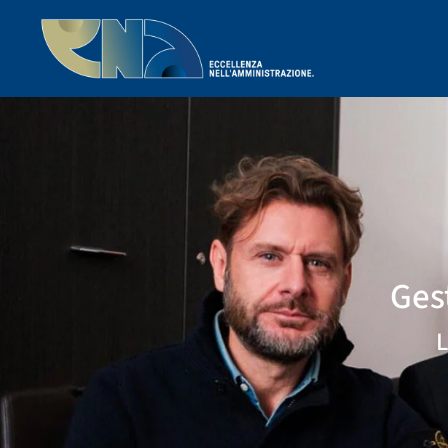
Ges
L