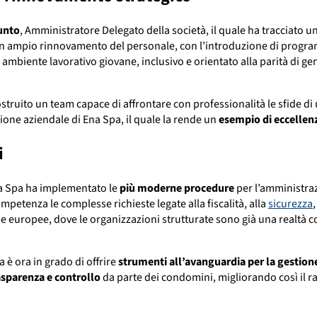
unto
, Amministratore Delegato della società, il quale ha tracciato un
n ampio rinnovamento del personale, con l’introduzione di progra
ambiente lavorativo giovane, inclusivo e orientato alla parità di g
 costruito un team capace di affrontare con professionalità le sfide d
ione aziendale di Ena Spa, il quale la rende un
esempio di eccellen
i
Ena Spa ha implementato le
più moderne procedure
per l’amministraz
mpetenza le complesse richieste legate alla fiscalità, alla
sicurezza
,
iche europee, dove le organizzazioni strutturate sono già una realtà co
 è ora in grado di offrire
strumenti all’avanguardia per la gestio
sparenza e controllo
da parte dei condomini, migliorando così il ra