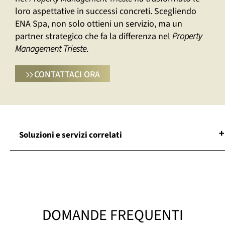
loro aspettative in successi concreti. Scegliendo
ENA Spa, non solo ottieni un servizio, ma un
partner strategico che fa la differenza nel
Property
Management Trieste
.
CONTATTACI ORA
Soluzioni e servizi correlati
Asset Management Real Estate Trieste
Azienda Di Facility Management Trieste
Building Management Trieste
Building Manager Trieste
DOMANDE FREQUENTI
Facility Management Trieste