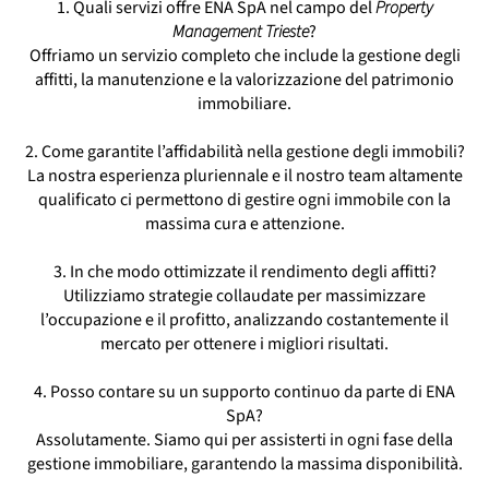
Facility Manager Trieste
1. Quali servizi offre ENA SpA nel campo del
Property
Gestione Immobili Conto Terzi Trieste
Management Trieste
?
Offriamo un servizio completo che include la gestione degli
Gestione Immobiliare Trieste
affitti, la manutenzione e la valorizzazione del patrimonio
Gestione Manutenzione Immobili Trieste
immobiliare.
Gestione Patrimoni Immobiliari Trieste
Property Manager Trieste
2. Come garantite l’affidabilità nella gestione degli immobili?
Real Estate Trieste
La nostra esperienza pluriennale e il nostro team altamente
Società Di Property Management Trieste
qualificato ci permettono di gestire ogni immobile con la
Studio Amministrativo Immobiliare Trieste
massima cura e attenzione.
3. In che modo ottimizzate il rendimento degli affitti?
Utilizziamo strategie collaudate per massimizzare
l’occupazione e il profitto, analizzando costantemente il
mercato per ottenere i migliori risultati.
4. Posso contare su un supporto continuo da parte di ENA
SpA?
Assolutamente. Siamo qui per assisterti in ogni fase della
gestione immobiliare, garantendo la massima disponibilità.