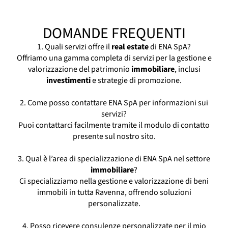
Building Management Ravenna
Building Manager Ravenna
DOMANDE FREQUENTI
Facility Management Ravenna
Facility Manager Ravenna
1. Quali servizi offre il
real
estate
di ENA SpA?
Offriamo una gamma completa di servizi per la gestione e
Gestione Immobili Conto Terzi Ravenna
valorizzazione del patrimonio
immobiliare
, inclusi
Gestione Immobiliare Ravenna
investimenti
e strategie di promozione.
Gestione Manutenzione Immobili Ravenna
Gestione Patrimoni Immobiliari Ravenna
2. Come posso contattare ENA SpA per informazioni sui
Property Management Ravenna
servizi?
Property Manager Ravenna
Puoi contattarci facilmente tramite il modulo di contatto
Società Di Property Management Ravenna
presente sul nostro sito.
Studio Amministrativo Immobiliare Ravenna
3. Qual è l’area di specializzazione di ENA SpA nel settore
immobiliare
?
Ci specializziamo nella gestione e valorizzazione di beni
immobili in tutta Ravenna, offrendo soluzioni
personalizzate.
4. Posso ricevere consulenze personalizzate per il mio