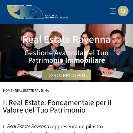
Real Estate Ravenna
Gestione Avanzata del Tuo
Patrimonio
Immobiliare
SCOPRI DI PIÙ
HOME
»
REAL ESTATE RAVENNA
Il Real Estate: Fondamentale per il
Valore del Tuo Patrimonio
Il
Real Estate Ravenna
rappresenta un pilastro