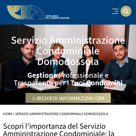
Servizio Amministrazione
Condominiale
Domodossola
Gestione
Professionale e
Trasparente per i Tuoi
Condomini
RICHIEDI INFORMAZIONI ORA
HOME
»
SERVIZIO AMMINISTRAZIONE CONDOMINIALE DOMODOSSOLA
Scopri l'importanza del Servizio
Amministrazione Condominiale: la