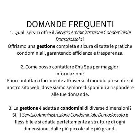
Domodossola
Amministratore Di Condominio
Domodossola
DOMANDE FREQUENTI
Assistenza Condominiale Domodossola
Consulenze Condominiali Domodossola
1. Quali servizi offre il
Servizio Amministrazione Condominiale
Contabilità Condominiale Domodossola
Domodossola
?
Offriamo una
gestione
completa e sicura di tutte le pratiche
Gestione Condominiale Domodossola
condominiali, garantendo efficienza e trasparenza.
Manutenzione Condominiale Domodossola
Servizio Condominiale Domodossola
2. Come posso contattare Ena Spa per maggiori
Società Amministrazione Condominiale
informazioni?
Domodossola
Puoi contattarci facilmente attraverso il modulo presente sul
Studio Amministrazione Condominiale
nostro sito web, dove siamo sempre disponibili a rispondere
Domodossola
alle tue domande.
3. La
gestione
è adatta a
condomini
di diverse dimensioni?
Sì, il
Servizio Amministrazione Condominiale Domodossola
è
flessibile e si adatta perfettamente a strutture di ogni
dimensione, dalle più piccole alle più grandi.