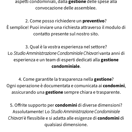
aspetti condominiali, dalla
gestione
delle spese alla
Servizio Amministrazione Condominiale
convocazione delle assemblee.
Chiavari
Servizio Condominiale Chiavari
2. Come posso richiedere un
preventivo
?
Società Amministrazione Condominiale
È semplice! Puoi inviare una richiesta attraverso il modulo di
Chiavari
contatto presente sul nostro sito.
3. Qual è la vostra esperienza nel settore?
Lo
Studio Amministrazione Condominiale Chiavari
vanta anni di
esperienza e un team di esperti dedicati alla
gestione
condominiale
.
4. Come garantite la trasparenza nella
gestione
?
Ogni operazione è documentata e comunicata ai
condomini
,
assicurando una
gestione
sempre chiara e trasparente.
5. Offrite supporto per
condomini
di diverse dimensioni?
Assolutamente! Lo
Studio Amministrazione Condominiale
Chiavari
è flessibile e si adatta alle esigenze di
condomini
di
qualsiasi dimensione.