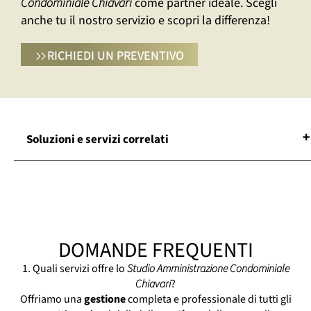
Condominiale Chiavari
come partner ideale. Scegli
anche tu il nostro servizio e scopri la differenza!
RICHIEDI UN PREVENTIVO
Soluzioni e servizi correlati
Agenzia Amministrazione Condominiale
Chiavari
Amministratore Di Condominio Chiavari
Assistenza Condominiale Chiavari
DOMANDE FREQUENTI
Consulenze Condominiali Chiavari
Contabilità Condominiale Chiavari
1. Quali servizi offre lo
Studio Amministrazione Condominiale
Gestione Condominiale Chiavari
Chiavari
?
Offriamo una
gestione
completa e professionale di tutti gli
Manutenzione Condominiale Chiavari