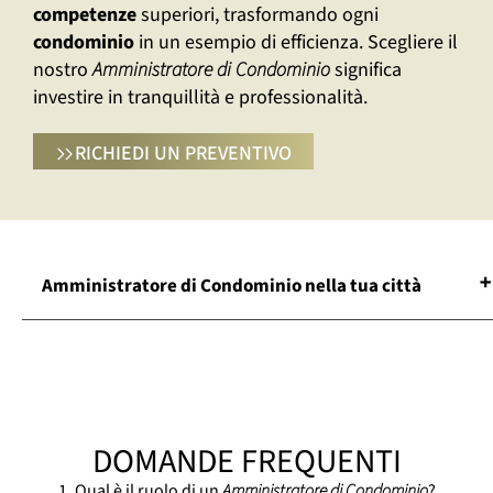
competenze
superiori, trasformando ogni
condominio
in un esempio di efficienza. Scegliere il
nostro
Amministratore di Condominio
significa
investire in tranquillità e professionalità.
RICHIEDI UN PREVENTIVO
Amministratore di Condominio nella tua città
Amministratore Di Condominio Brescia
Amministratore Di Condominio Chiari
Amministratore Di Condominio Chiavari
Amministratore Di Condominio Como
DOMANDE FREQUENTI
Amministratore Di Condominio
Domodossola
1. Qual è il ruolo di un
Amministratore di Condominio
?