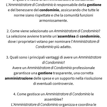
L’
Amministratore di Condominio
Amministratore Di Condominio La Spezia
è responsabile della
gestione
e del benessere del
condominio
, assicurando che tutte le
Amministratore Di Condominio Lecco
norme siano rispettate e che la comunità funzioni
Amministratore Di Condominio Massa
armoniosamente.
Amministratore Di Condominio Milano
Amministratore Di Condominio Parma
2. Come viene selezionato un
Amministratore di Condominio
?
Amministratore Di Condominio Ravenna
La selezione avviene tramite un’
assemblea
di
condominio
,
Amministratore Di Condominio Trieste
dove i proprietari votano per nominare l’
Amministratore di
Condominio
più adatto.
3. Quali sono i principali vantaggi di avere un
Amministratore
di Condominio
?
Avere un
Amministratore di Condominio
professionale
garantisce una
gestione
trasparente, una corretta
amministrazione
delle spese e un supporto nella risoluzione
di eventuali controversie.
4. Come gestisce un
Amministratore di Condominio
le
assemblee?
L’
Amministratore di Condominio
organizza e coordina le