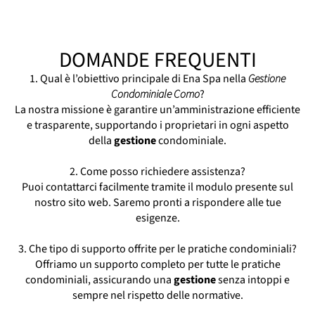
Como
Amministratore Di Condominio Como
Assistenza Condominiale Como
DOMANDE FREQUENTI
Consulenze Condominiali Como
Contabilità Condominiale Como
1. Qual è l’obiettivo principale di Ena Spa nella
Gestione
Manutenzione Condominiale Como
Condominiale Como
?
La nostra missione è garantire un’amministrazione efficiente
Servizio Amministrazione Condominiale
e trasparente, supportando i proprietari in ogni aspetto
Como
della
gestione
condominiale.
Servizio Condominiale Como
Società Amministrazione Condominiale
2. Come posso richiedere assistenza?
Como
Puoi contattarci facilmente tramite il modulo presente sul
Studio Amministrazione Condominiale Como
nostro sito web. Saremo pronti a rispondere alle tue
esigenze.
3. Che tipo di supporto offrite per le pratiche condominiali?
Offriamo un supporto completo per tutte le pratiche
condominiali, assicurando una
gestione
senza intoppi e
sempre nel rispetto delle normative.