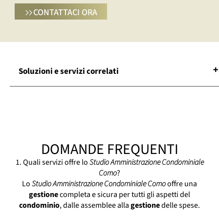
CONTATTACI ORA
Soluzioni e servizi correlati
Agenzia Amministrazione Condominiale
Como
Amministratore Di Condominio Como
Assistenza Condominiale Como
DOMANDE FREQUENTI
Consulenze Condominiali Como
Contabilità Condominiale Como
1. Quali servizi offre lo
Studio Amministrazione Condominiale
Gestione Condominiale Como
Como
?
Lo
Studio Amministrazione Condominiale Como
offre una
Manutenzione Condominiale Como
gestione
completa e sicura per tutti gli aspetti del
Servizio Amministrazione Condominiale
condominio
, dalle assemblee alla
gestione
delle spese.
Como